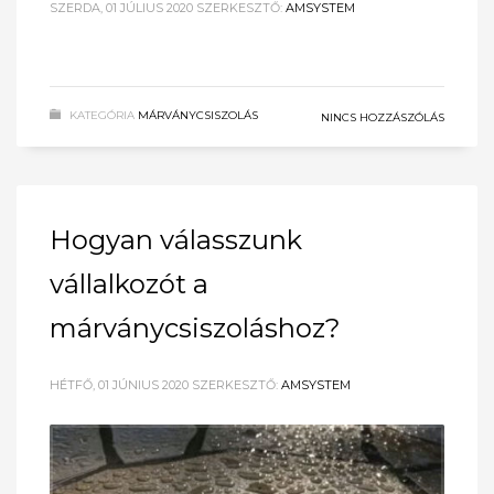
SZERDA, 01 JÚLIUS 2020
SZERKESZTŐ:
AMSYSTEM
KATEGÓRIA
MÁRVÁNYCSISZOLÁS
NINCS HOZZÁSZÓLÁS
Hogyan válasszunk
vállalkozót a
márványcsiszoláshoz?
HÉTFŐ, 01 JÚNIUS 2020
SZERKESZTŐ:
AMSYSTEM