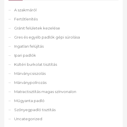
A szakmáról
Fertőtlenítés
Gránit felületek kezelése
Gres és egyéb padlók gépi súrolása
Ingatlan felújítás
Ipari padlók
Kültéri burkolat tisztítás
Márványcsiszolás
Márványpolírozás
Matractisztítás magas színvonalon
Műgyanta padló
Szőnyegpadló tisztítás
Uncategorized