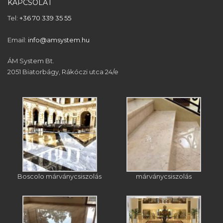
KAPCSOLAT
Tel:
+36 70 339 35 55
Email:
info@amsystem.hu
ÁM System Bt.
2051 Biatorbágy, Rákóczi utca 24/e
Boscolo márványcsiszolás
márványcsiszolás