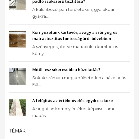
padló szakszerű tisztítása?
A különböző ipari területeken, gyárakban
gyakra...
Környezetünk kártevői, avagy a szőnyeg és
matractisztítás fontosságáról bővebben
A szőnyegek, illetve matracok a komfortos
körny...
Mitől lesz sikeresebb a házeladás?
Sokak számára megkerülhetetlen a házeladás.
Fől...
A felújítás az értéknövelés egyik eszköze
Az ingatlan komoly értéket képvisel, ami
ráadás...
TÉMÁK