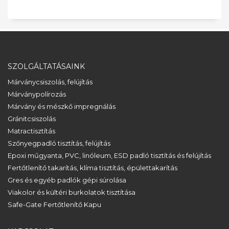
SZOLGÁLTATÁSAINK
Márványcsiszolás, felújítás
Márványpolírozás
Márvány és mészkő impregnálás
Gránitcsiszolás
Matractisztítás
Szőnyegpadló tisztítás, felújítás
Epoxi műgyanta, PVC, linóleum, ESD padló tisztítás és felújítás
Fertőtlenítő takarítás, klíma tisztítás, épülettakarítás
Gres és egyéb padlók gépi súrolása
Viakolor és kültéri burkolatok tisztítása
Safe-Gate Fertőtlenítő Kapu