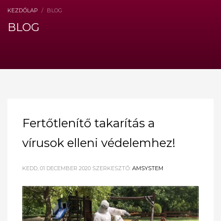
KEZDŐLAP
BLOG
BLOG
Fertőtlenítő takarítás a
vírusok elleni védelemhez!
KEDD, 01 DECEMBER 2020
SZERKESZTŐ:
AMSYSTEM