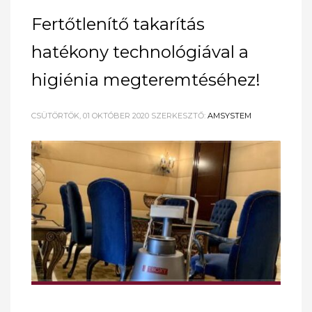
Fertőtlenítő takarítás
hatékony technológiával a
higiénia megteremtéséhez!
CSÜTÖRTÖK, 01 OKTÓBER 2020
SZERKESZTŐ:
AMSYSTEM