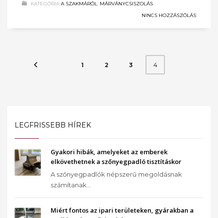
KATEGÓRIA
A SZAKMÁRÓL
,
MÁRVÁNYCSISZOLÁS
NINCS HOZZÁSZÓLÁS
1
2
3
4
LEGFRISSEBB HÍREK
Gyakori hibák, amelyeket az emberek
elkövethetnek a szőnyegpadló tisztításkor
A szőnyegpadlók népszerű megoldásnak
számítanak...
Miért fontos az ipari területeken, gyárakban a