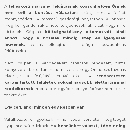
A
teljeskörű márvány felújításnak köszönhetően
Önnek
nem kell a bontást választani
azért, mert a felület
szennyeződött. A mostani gazdasági helyzetben különösen
meg kell gondolniuk a hotel tulajdonosoknak is azt, hogy mire
költenek. Cégünk
költséghatékony alternatívát kínál
ahhoz, hogy a hotelek mindig szép és igényesek
legyenek,
velünk elfelejtheti a drága, hosszadalmas
felújításokat.
Nem csupán a vendégekért tanácsos rendezett, tiszta
környezetet biztosítani, hanem azért is, hogy Ön hosszú távon is
elkerülje a felújítási munkálatokat. A
rendszeresen
karbantartott felületek sokkal nagyobb élettartammal
rendelkeznek,
mert a por, egyéb szennyeződések nem teszik
tönkre őket.
Egy cég, ahol minden egy kézben van
Vállalkozásunk igyekszik minél több területen segítséget
nyújtani a szállodáknak.
Ha bennünket választ, több dolog