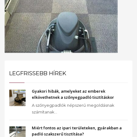
LEGFRISSEBB HÍREK
Gyakori hibák, amelyeket az emberek
elkövethetnek a szőnyegpadló tisztításkor
A szőnyegpadlók népszerű megoldásnak
számítanak...
Miért fontos az ipari területeken, gyárakban a
padló szakszerű tisztítása?