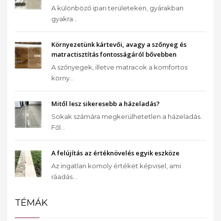
A különböző ipari területeken, gyárakban
gyakra...
Környezetünk kártevői, avagy a szőnyeg és
matractisztítás fontosságáról bővebben
A szőnyegek, illetve matracok a komfortos
körny...
Mitől lesz sikeresebb a házeladás?
Sokak számára megkerülhetetlen a házeladás.
Fől...
A felújítás az értéknövelés egyik eszköze
Az ingatlan komoly értéket képvisel, ami
ráadás...
TÉMÁK