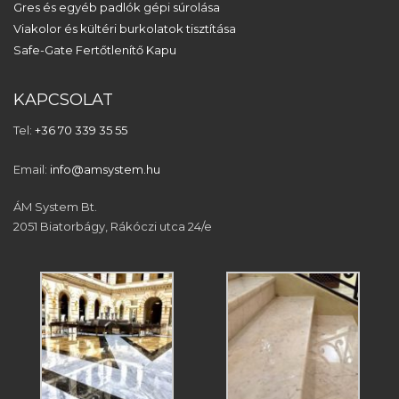
Gres és egyéb padlók gépi súrolása
Viakolor és kültéri burkolatok tisztítása
Safe-Gate Fertőtlenítő Kapu
KAPCSOLAT
Tel:
+36 70 339 35 55
Email:
info@amsystem.hu
ÁM System Bt.
2051 Biatorbágy, Rákóczi utca 24/e