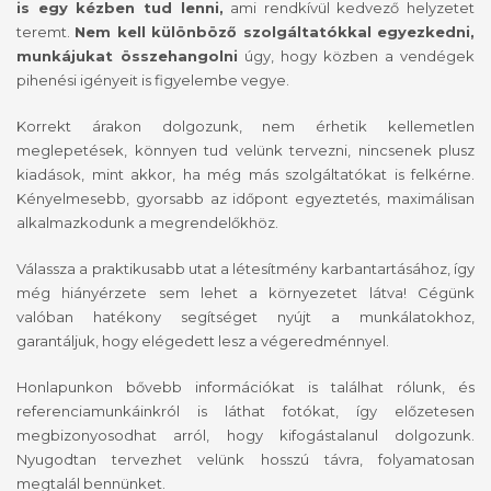
is egy kézben tud lenni,
ami rendkívül kedvező helyzetet
teremt.
Nem kell különböző szolgáltatókkal egyezkedni,
munkájukat összehangolni
úgy, hogy közben a vendégek
pihenési igényeit is figyelembe vegye.
Korrekt árakon dolgozunk, nem érhetik kellemetlen
meglepetések, könnyen tud velünk tervezni, nincsenek plusz
kiadások, mint akkor, ha még más szolgáltatókat is felkérne.
Kényelmesebb, gyorsabb az időpont egyeztetés, maximálisan
alkalmazkodunk a megrendelőkhöz.
Válassza a praktikusabb utat a létesítmény karbantartásához, így
még hiányérzete sem lehet a környezetet látva! Cégünk
valóban hatékony segítséget nyújt a munkálatokhoz,
garantáljuk, hogy elégedett lesz a végeredménnyel.
Honlapunkon bővebb információkat is találhat rólunk, és
referenciamunkáinkról is láthat fotókat, így előzetesen
megbizonyosodhat arról, hogy kifogástalanul dolgozunk.
Nyugodtan tervezhet velünk hosszú távra, folyamatosan
megtalál bennünket.