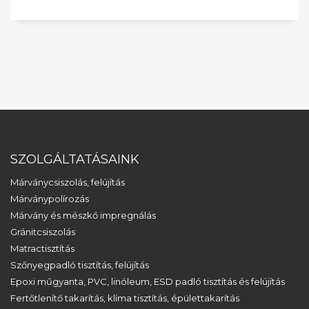
SZOLGÁLTATÁSAINK
Márványcsiszolás, felújítás
Márványpolírozás
Márvány és mészkő impregnálás
Gránitcsiszolás
Matractisztítás
Szőnyegpadló tisztítás, felújítás
Epoxi műgyanta, PVC, linóleum, ESD padló tisztítás és felújítás
Fertőtlenítő takarítás, klíma tisztítás, épülettakarítás