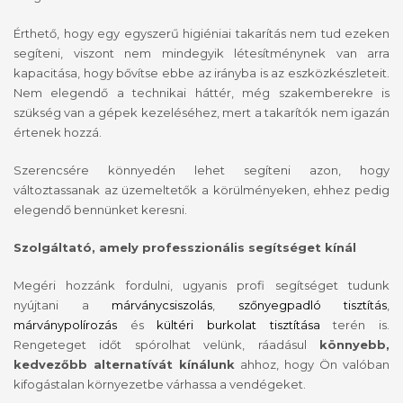
Érthető, hogy egy egyszerű higiéniai takarítás nem tud ezeken
segíteni, viszont nem mindegyik létesítménynek van arra
kapacitása, hogy bővítse ebbe az irányba is az eszközkészleteit.
Nem elegendő a technikai háttér, még szakemberekre is
szükség van a gépek kezeléséhez, mert a takarítók nem igazán
értenek hozzá.
Szerencsére könnyedén lehet segíteni azon, hogy
változtassanak az üzemeltetők a körülményeken, ehhez pedig
elegendő bennünket keresni.
Szolgáltató, amely professzionális segítséget kínál
Megéri hozzánk fordulni, ugyanis profi segítséget tudunk
nyújtani a
márványcsiszolás
,
szőnyegpadló tisztítás
,
márványpolírozás
és
kültéri burkolat tisztítása
terén is.
Rengeteget időt spórolhat velünk, ráadásul
könnyebb,
kedvezőbb alternatívát kínálunk
ahhoz, hogy Ön valóban
kifogástalan környezetbe várhassa a vendégeket.