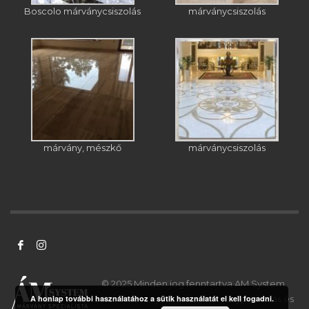
Boscolo márványcsiszolás
márványcsiszolás
márvány, mészkő
márványcsiszolás
© 2025 Minden jog fenntartva AM System
A honlap további használatához a sütik használatát el kell fogadni.
Bt. - Márványcsiszolás, márványpolírozás és