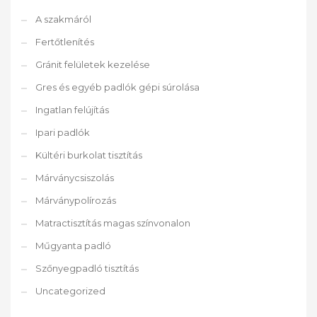
A szakmáról
Fertőtlenítés
Gránit felületek kezelése
Gres és egyéb padlók gépi súrolása
Ingatlan felújítás
Ipari padlók
Kültéri burkolat tisztítás
Márványcsiszolás
Márványpolírozás
Matractisztítás magas színvonalon
Műgyanta padló
Szőnyegpadló tisztítás
Uncategorized