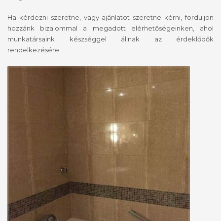
Ha kérdezni szeretne, vagy ajánlatot szeretne kérni, forduljon
hozzánk bizalommal a megadott elérhetőségeinken, ahol
munkatársaink készséggel állnak az érdeklődők
rendelkezésére.