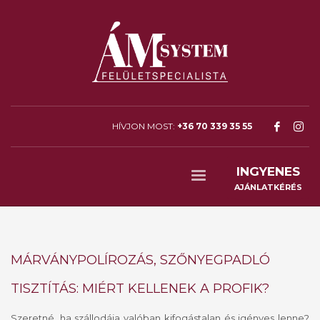
HÍVJON MOST:
+36 70 339 35 55
INGYENES
AJÁNLATKÉRÉS
MÁRVÁNYPOLÍROZÁS, SZŐNYEGPADLÓ
TISZTÍTÁS: MIÉRT KELLENEK A PROFIK?
Szeretné, ha szállodája valóban kifogástalan és igényes lenne?