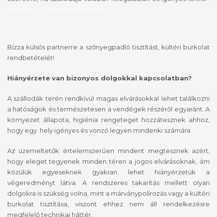
KEZDŐLAP
MÁRVÁNYCSISZOLÁS
MÁRVÁNYPOLÍROZÁS, SZŐNYEGPADLÓ TISZTÍTÁS: MIÉRT KELLENEK A
PROFIK?
Bízza külsős partnerre a szőnyegpadló tisztítást, kültéri burkolat
rendbetételét!
Hiányérzete van bizonyos dolgokkal kapcsolatban?
A szállodák terén rendkívül magas elvárásokkal lehet találkozni
a hatóságok és természetesen a vendégek részéről egyaránt. A
környezet állapota, higiénia rengeteget hozzátesznek ahhoz,
hogy egy hely igényes és vonzó legyen mindenki számára.
Az üzemeltetők értelemszerűen mindent megtesznek azért,
hogy eleget tegyenek minden téren a jogos elvárásoknak, ám
közülük egyeseknek gyakran lehet hiányérzetük a
végeredményt látva. A rendszeres takarítás mellett olyan
dolgokra is szükség volna, mint a márványpolírozás vagy a kültéri
burkolat tisztítása, viszont ehhez nem áll rendelkezésre
megfelelő technikai háttér.