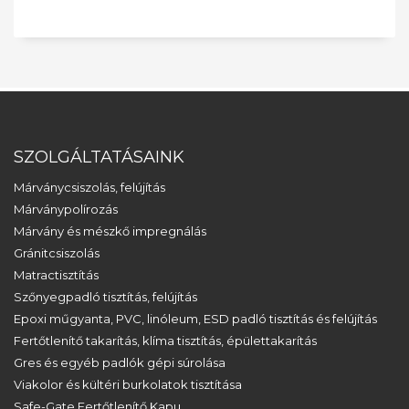
SZOLGÁLTATÁSAINK
Márványcsiszolás, felújítás
Márványpolírozás
Márvány és mészkő impregnálás
Gránitcsiszolás
Matractisztítás
Szőnyegpadló tisztítás, felújítás
Epoxi műgyanta, PVC, linóleum, ESD padló tisztítás és felújítás
Fertőtlenítő takarítás, klíma tisztítás, épülettakarítás
Gres és egyéb padlók gépi súrolása
Viakolor és kültéri burkolatok tisztítása
Safe-Gate Fertőtlenítő Kapu