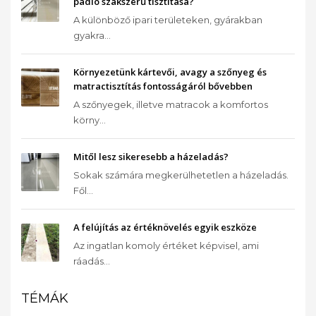
padló szakszerű tisztítása?
A különböző ipari területeken, gyárakban
gyakra...
Környezetünk kártevői, avagy a szőnyeg és
matractisztítás fontosságáról bővebben
A szőnyegek, illetve matracok a komfortos
körny...
Mitől lesz sikeresebb a házeladás?
Sokak számára megkerülhetetlen a házeladás.
Fől...
A felújítás az értéknövelés egyik eszköze
Az ingatlan komoly értéket képvisel, ami
ráadás...
TÉMÁK