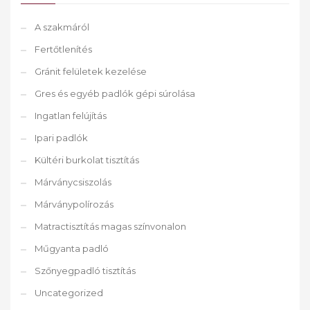
A szakmáról
Fertőtlenítés
Gránit felületek kezelése
Gres és egyéb padlók gépi súrolása
Ingatlan felújítás
Ipari padlók
Kültéri burkolat tisztítás
Márványcsiszolás
Márványpolírozás
Matractisztítás magas színvonalon
Műgyanta padló
Szőnyegpadló tisztítás
Uncategorized