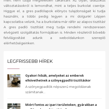
mert nem tudja megfelelően takarítani. Az olyan, drasztikus
változtatásokról is lemondhat, mint a teljes burkolat cseréje.
Higgye el, a gres padlólapok előnyös tulajdonságait ki tudja
használni, a többi pedig legyen a mi dolgunk! Lépjen
kapcsolatba velünk, ha a burkolatra már ráfér az alapos tisztítás!
A gres padló tisztítást meg tudja rendelni rendszeresen
elvégzett szolgáltatás formájában is. Minden részletről bővebb
felvilágosítást adunk a weboldalunkon szereplő
elérhetőségeinken.
LEGFRISSEBB HÍREK
Gyakori hibák, amelyeket az emberek
elkövethetnek a szőnyegpadló tisztításkor
A szőnyegpadlók népszerű megoldásnak
számítanak...
Miért fontos az ipari területeken, gyárakban a