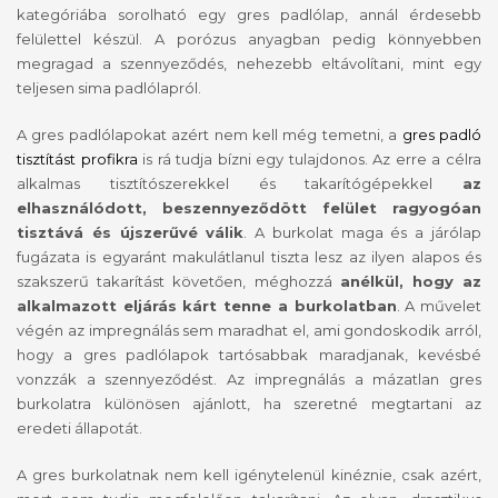
kategóriába sorolható egy gres padlólap, annál érdesebb
felülettel készül. A porózus anyagban pedig könnyebben
megragad a szennyeződés, nehezebb eltávolítani, mint egy
teljesen sima padlólapról.
A gres padlólapokat azért nem kell még temetni, a
gres padló
tisztítást profikra
is rá tudja bízni egy tulajdonos. Az erre a célra
alkalmas tisztítószerekkel és takarítógépekkel
az
elhasználódott, beszennyeződött felület ragyogóan
tisztává és újszerűvé válik
. A burkolat maga és a járólap
fugázata is egyaránt makulátlanul tiszta lesz az ilyen alapos és
szakszerű takarítást követően, méghozzá
anélkül, hogy az
alkalmazott eljárás kárt tenne a burkolatban
. A művelet
végén az impregnálás sem maradhat el, ami gondoskodik arról,
hogy a gres padlólapok tartósabbak maradjanak, kevésbé
vonzzák a szennyeződést. Az impregnálás a mázatlan gres
burkolatra különösen ajánlott, ha szeretné megtartani az
eredeti állapotát.
A gres burkolatnak nem kell igénytelenül kinéznie, csak azért,