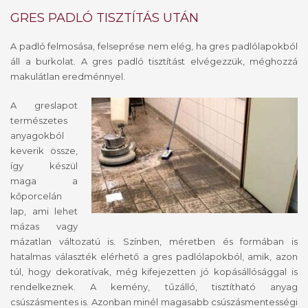
GRES PADLÓ TISZTÍTÁS UTÁN
A padló felmosása, felseprése nem elég, ha gres padlólapokból
áll a burkolat. A gres padló tisztítást elvégezzük, méghozzá
makulátlan eredménnyel.
A greslapot
természetes
anyagokból
keverik össze,
így készül
maga a
kőporcelán
lap, ami lehet
mázas vagy
mázatlan változatú is. Színben, méretben és formában is
hatalmas választék elérhető a gres padlólapokból, amik, azon
túl, hogy dekoratívak, még kifejezetten jó kopásállósággal is
rendelkeznek. A kemény, tűzálló, tisztítható anyag
csúszásmentes is. Azonban minél magasabb csúszásmentességi