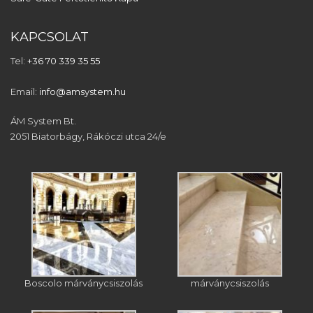
KAPCSOLAT
Tel:
+36 70 339 35 55
Email:
info@amsystem.hu
ÁM System Bt.
2051 Biatorbágy, Rákóczi utca 24/e
Boscolo márványcsiszolás
márványcsiszolás